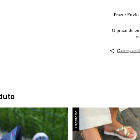
Prazo: Envio 
O prazo de en
e
Comparti
duto
Esgotado