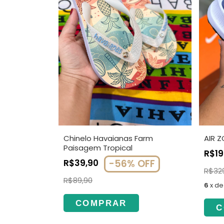
Chinelo Havaianas Farm
AIR 
Paisagem Tropical
R$1
R$39,90
-
56
%
OFF
R$32
R$89,90
6
x
d
COMPRAR
C