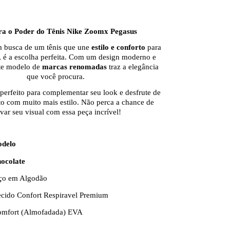
ra o Poder do Tênis Nike Zoomx Pegasus
m busca de um tênis que une
estilo e conforto
para
,
é a escolha perfeita. Com um design moderno e
ste modelo de
marcas renomadas
traz a elegância
que você procura.
perfeito para complementar seu look e desfrute de
 com muito mais estilo. Não perca a chance de
evar seu visual com essa peça incrível!
lhes do Modelo
ocolate
rço em Algodão
ecido Confort Respiravel Premium
mfort (Almofadada) EVA