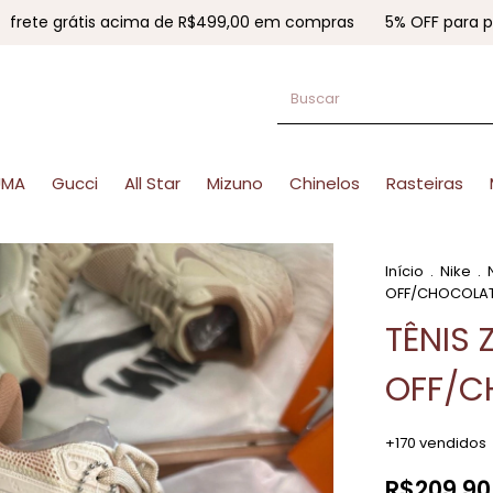
grátis acima de R$499,00 em compras
5% OFF para pagament
UMA
Gucci
All Star
Mizuno
Chinelos
Rasteiras
Início
.
Nike
.
OFF/CHOCOLA
TÊNIS
OFF/C
+170 vendidos
R$209,90