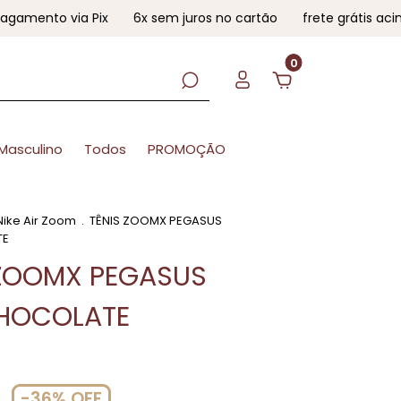
o via Pix
6x sem juros no cartão
frete grátis acima de 
0
Masculino
Todos
PROMOÇÃO
Nike Air Zoom
.
TÊNIS ZOOMX PEGASUS
TE
 ZOOMX PEGASUS
HOCOLATE
-
36
%
OFF