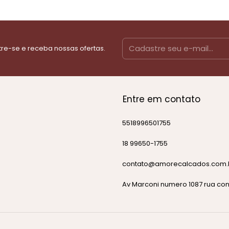
re-se e receba nossas ofertas.
Entre em contato
5518996501755
18 99650-1755
contato@amorecalcados.com.
Av Marconi numero 1087 rua co