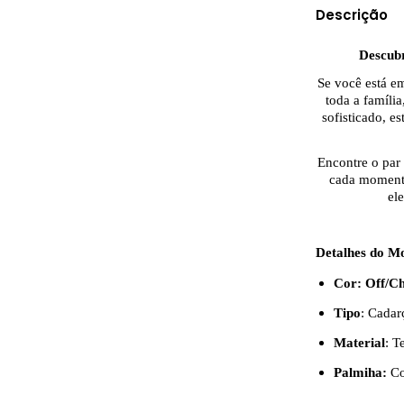
Descrição
Descub
Se você está e
toda a família
sofisticado, e
Encontre o par 
cada momento
el
Deta
Cor: Off/Ch
Tipo
: Cada
Material
: T
Palmiha:
Co