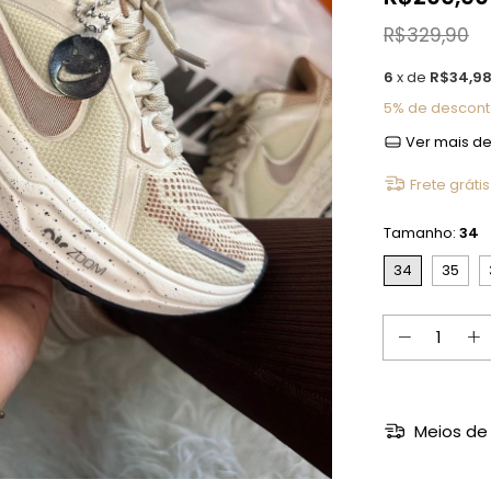
R$329,90
6
x de
R$34,9
5% de descon
Ver mais de
Frete grátis
Tamanho:
34
34
35
Meios de 