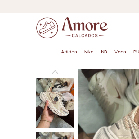
frete 
Adidas
Nike
NB
Vans
P