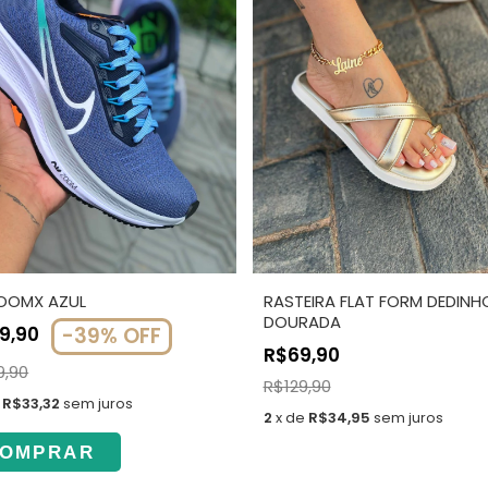
ZOOMX AZUL
RASTEIRA FLAT FORM DEDINHO
DOURADA
99,90
-
39
%
OFF
R$69,90
9,90
R$129,90
e
R$33,32
sem juros
2
x
de
R$34,95
sem juros
OMPRAR