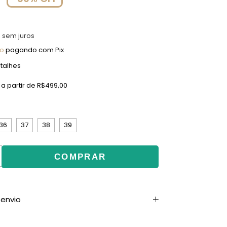
8
sem juros
to
pagando com Pix
talhes
a partir de
R$499,00
36
37
38
39
envio