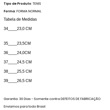
Tipo de Produto
: TENIS
Forma
: FORMA NORMAL
Tabela de Medidas
34____23,0 CM
35____23,5CM
36____24,0CM
37____24,5 CM
38____25,5 CM
39____26,5 CM
Garantia: 30 Dias - Somente contra DEFEITOS DE FABRICAÇÃO
Enviamos para todo Brasil