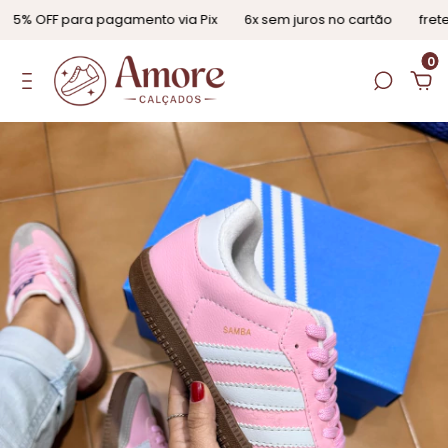
% OFF para pagamento via Pix
6x sem juros no cartão
frete g
0