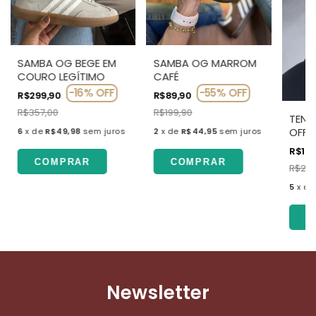
SAMBA OG BEGE EM
SAMBA OG MARROM
COURO LEGÍTIMO
CAFÉ
-
16
%
OFF
-
55
%
OFF
R$299,90
R$89,90
R$357,00
R$199,90
TENI
OFF 
6
x
de
R$49,98
sem juros
2
x
de
R$44,95
sem juros
R$159
COMPRAR
COMPRAR
R$289
5
x
d
C
Newsletter