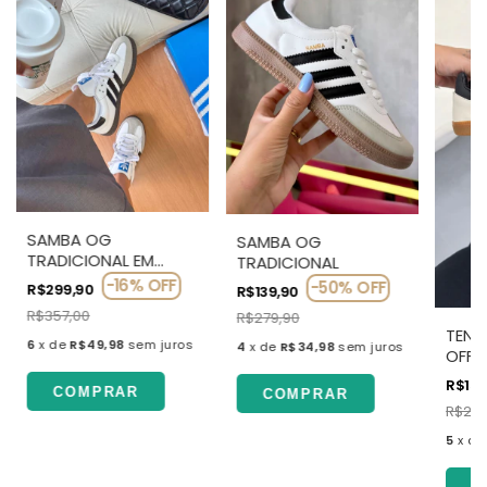
SAMBA OG
SAMBA OG
TRADICIONAL EM
TRADICIONAL
COURO LEGÍTIMO
-
16
%
OFF
-
50
%
OFF
R$299,90
R$139,90
R$357,00
R$279,90
TENI
6
x
de
R$49,98
sem juros
4
x
de
R$34,98
sem juros
OFF 
R$159
COMPRAR
COMPRAR
R$289
5
x
d