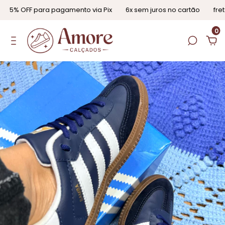
5% OFF para pagamento via Pix
6x sem juros no cartão
frete 
0