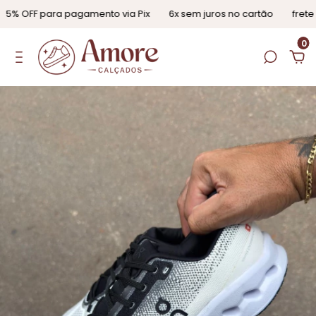
 OFF para pagamento via Pix
6x sem juros no cartão
frete gr
0