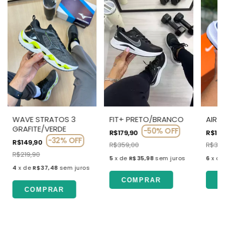
WAVE STRATOS 3
FIT+ PRETO/BRANCO
AIR 
GRAFITE/VERDE
-
50
%
OFF
R$179,90
R$199
-
32
%
OFF
R$149,90
R$359,00
R$329
R$219,90
5
x
de
R$35,98
sem juros
6
x
d
4
x
de
R$37,48
sem juros
COMPRAR
C
COMPRAR