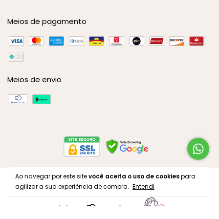
Meios de pagamento
Meios de envio
Ao navegar por este site
você aceita o uso de cookies
para
Copyright Amore Calçados - 53599173000134 - 2026. Todos os
agilizar a sua experiência de compra.
Entendi
direitos reservados.