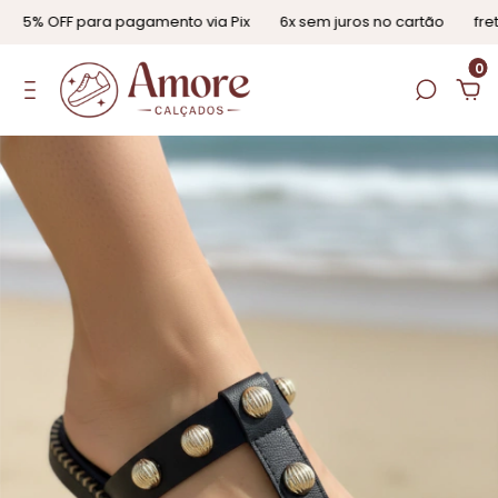
5% OFF para pagamento via Pix
6x sem juros no cartão
frete
0