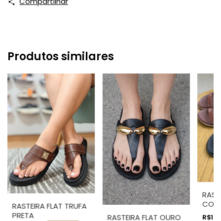
Compartilhar
Produtos similares
RAST
COUR
RASTEIRA FLAT TRUFA
COR
PRETA
RASTEIRA FLAT OURO
R$129