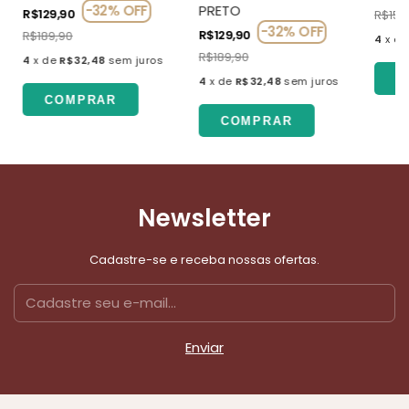
-
32
%
OFF
PRETO
R$129,90
R$159
-
32
%
OFF
R$129,90
R$189,90
4
x
d
R$189,90
4
x
de
R$32,48
sem juros
C
4
x
de
R$32,48
sem juros
COMPRAR
COMPRAR
Newsletter
Cadastre-se e receba nossas ofertas.