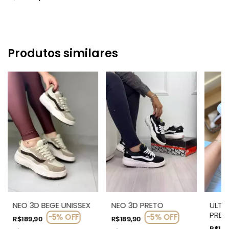
Produtos similares
NEO 3D BEGE UNISSEX
ULTR
NEO 3D PRETO
PRET
-
5
%
OFF
-
5
%
OFF
R$189,90
R$189,90
R$199