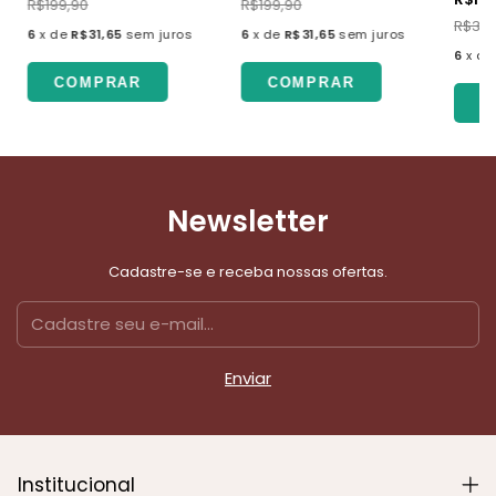
R$199,90
R$199,90
R$329
6
x
de
R$31,65
sem juros
6
x
de
R$31,65
sem juros
6
x
d
COMPRAR
COMPRAR
C
Newsletter
Cadastre-se e receba nossas ofertas.
Institucional