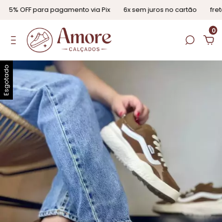
5% OFF para pagamento via Pix
6x sem juros no cartão
frete 
0
Esgotado