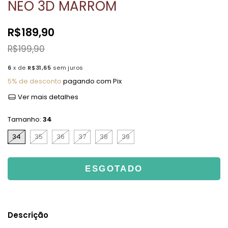
NEO 3D MARROM
R$189,90
R$199,90
6
x de
R$31,65
sem juros
5% de desconto
pagando com Pix
Ver mais detalhes
Tamanho:
34
34
35
36
37
38
39
Descrição